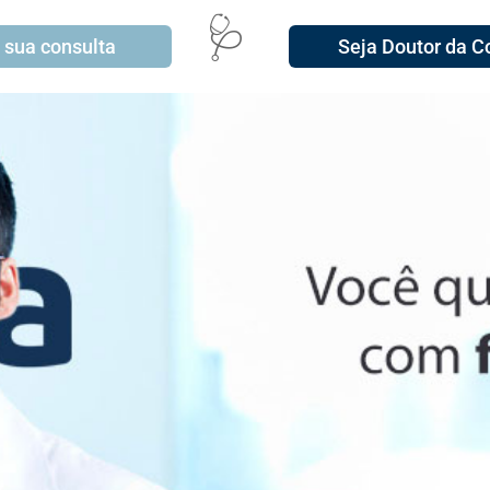
🩺
 sua consulta
Seja Doutor da C