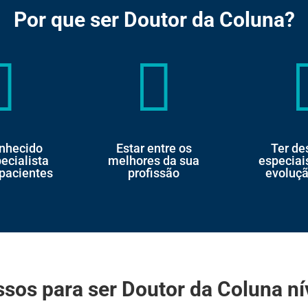
Por que ser Doutor da Coluna?


onhecido
Estar entre os
Ter de
ecialista
melhores da sua
especiai
 pacientes
profissão
evoluçã
ssos para ser Doutor da Coluna nív