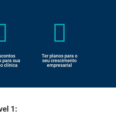


scontos
Ter planos para o
s para sua
seu crescimento
o clínica
empresarial
el 1: