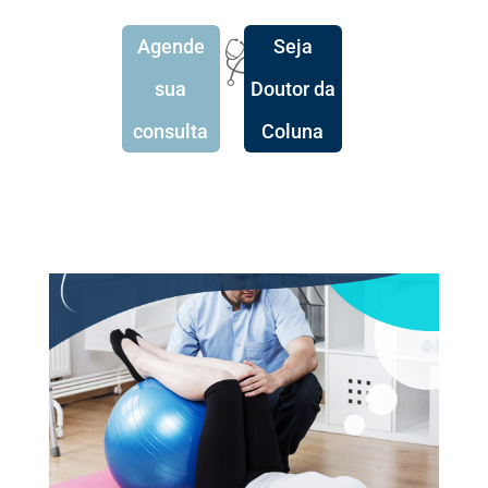
Agende
Seja
🩺
sua
Doutor da
consulta
Coluna