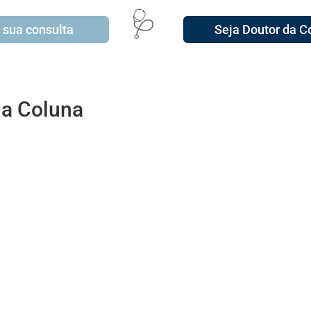
🩺
 sua consulta
Seja Doutor da C
da Coluna