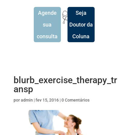
Agende
Seja
🩺
sua
Doutor da
consulta
Coluna
blurb_exercise_therapy_tr
ansp
por
admin
|
fev 15, 2016
|
0 Comentários